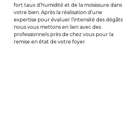
fort taux d’humidité et de la moisissure dans
votre bien. Après la réalisation d’une
expertise pour évaluer l’intensité des dégâts
nous vous mettons en lien avec des
professionnels près de chez vous pour la
remise en état de votre foyer.
Dégât des eaux
É
DOVIA
vous propose de faire une
expertise de votre bien dans l’éventualité
où vous constatez un dégât des eaux.
En
premier lieu, lors de notre expertise, nous
chercherons les fuites et les causes de
l’intrusion d’eau dans votre foyer.
Par la