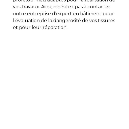
vos travaux.
Ainsi, n’hésitez pas à contacter
notre entreprise d’expert en bâtiment pour
l’évaluation de la dangerosité de vos fissures
et pour leur réparation.
problème
d'humidité
Dans le cas où vous
trouveriez
que votre
bien est trop humide,
É
DOVIA
sera votre
expert en bâtiment par excellence.
En premier lieu, nos experts en bâtiment
sauront détecter les causes d’un taux
d’humidité trop élevé dans votre
habitation.
Ensuite, nous serons là pour
trouver les professionnels qui répondront
au mieux à vos besoins.