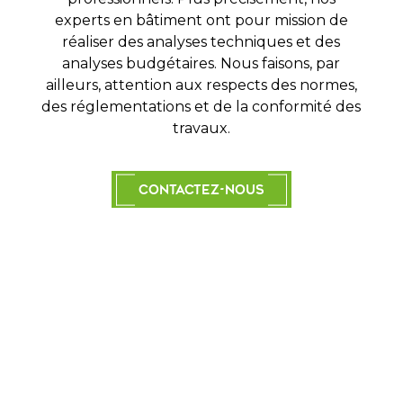
experts en bâtiment ont pour mission de
réaliser des analyses techniques et des
analyses budgétaires. Nous faisons, par
ailleurs, attention aux respects des normes,
des réglementations et de la conformité des
travaux.
Contactez-nous
Malfaçon
Lors de la réalisation de travaux sur votre
bien, nous pouvons parfois observer des
malfaçons, c’est-à-dire des défauts sur
votre ouvrage. Par exemple des