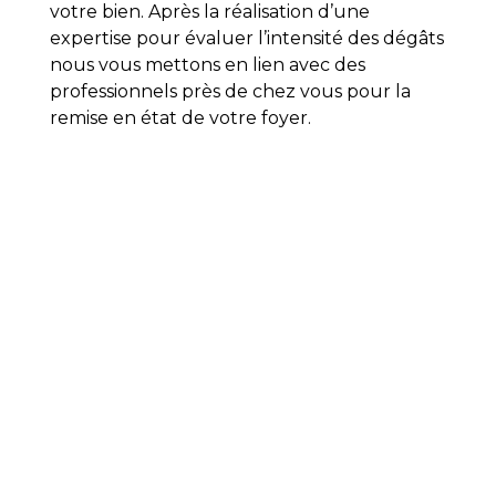
votre bien. Après la réalisation d’une
expertise pour évaluer l’intensité des dégâts
nous vous mettons en lien avec des
professionnels près de chez vous pour la
remise en état de votre foyer.
Dégât des eaux
É
DOVIA
vous propose de faire une
expertise de votre bien dans l’éventualité
où vous constatez un dégât des eaux.
En
premier lieu, lors de notre expertise, nous
chercherons les fuites et les causes de
l’intrusion d’eau dans votre foyer.
Par la
suite, nous ferons un constat du sinistre et