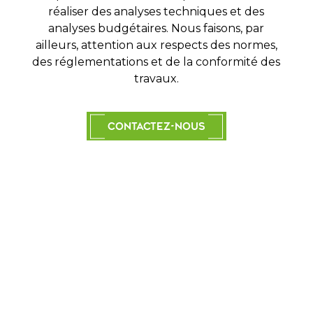
réaliser des analyses techniques et des
analyses budgétaires. Nous faisons, par
ailleurs, attention aux respects des normes,
des réglementations et de la conformité des
travaux.
Contactez-nous
Malfaçon
Lors de la réalisation de travaux sur votre
bien, nous pouvons parfois observer des
malfaçons, c’est-à-dire des défauts sur
votre ouvrage. Par exemple des
problèmes de fondation, de menuiserie, de