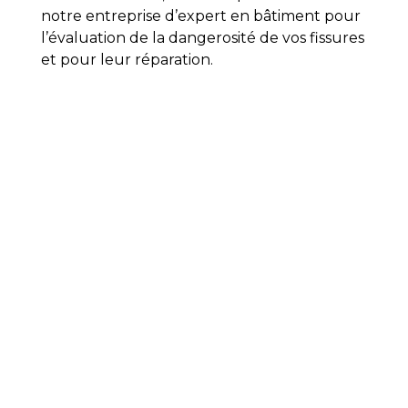
notre entreprise d’expert en bâtiment pour
l’évaluation de la dangerosité de vos fissures
et pour leur réparation.
problème
d'humidité
Dans le cas où vous
trouveriez
que votre
bien est trop humide,
É
DOVIA
sera votre
expert en bâtiment par excellence.
En premier lieu, nos experts en bâtiment
sauront détecter les causes d’un taux
d’humidité trop élevé dans votre
habitation.
Ensuite, nous serons là pour
trouver les professionnels qui répondront
au mieux à vos besoins.