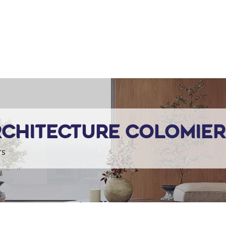
EIL
MAÎTRE D’OEUVRE
AMO
EXPERTISE BÂTIMENT
rchitecture Colomie
rs