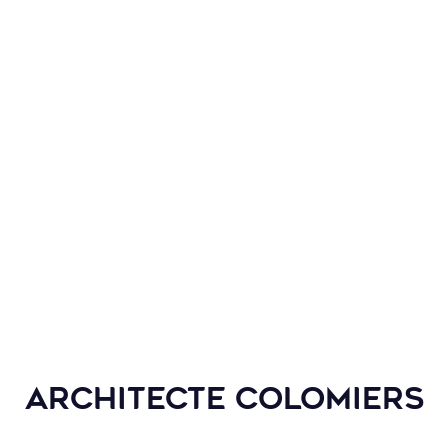
ectes Occitanie depuis
ction, la réhabilitation,
publics ou privés, à usage
ou commercial.
 l’occasion d’adopter
inventive. C’est une
’inscrire dans un contexte
ais aussi le contexte
s axes de réflexion allant
ructure à la matérialité.
Architecte Colomiers