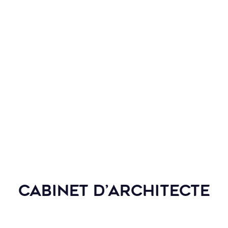
ectes Occitanie depuis
ction, la réhabilitation,
publics ou privés, à usage
ou commercial.
 l’occasion d’adopter
inventive. C’est une
’inscrire dans un contexte
ais aussi le contexte
s axes de réflexion allant
ructure à la matérialité.
Cabinet d’architecte